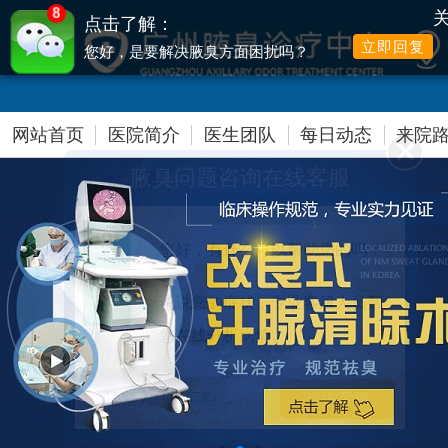
8
点击了解：
立即回复
您好，是要解决腋臭方面困扰吗？
提前网络预约，可享高达500元爱心减免
网站首页
医院简介
医生团队
每日动态
来院
腋臭问题咨询在线客服
您好，有什么可以帮助您的吗？
说说您的症状，专业客服人员帮
您在线分析病情。
请输入您的问题……
咨询客服