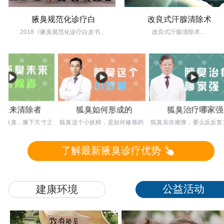
腋臭规范化诊疗白
改良式汗腺清除术
2018《腋臭规范化诊疗白皮书...
改良式汗腺清除术...
来清除者
狐臭如何形成的
狐臭治疗哪家强
臭，腋下方寸之
狐臭这个小妖精，是如何修炼的
狐臭实在难缠，要么反反复复总
戈。想要达到根
呢？塘边洗手鱼也死，路过青山
不好，要么留下难看疤痕，不如
患者
树也枯，可见
不治，那么应
了解最新腋臭诊疗优势
公益活动
建康环境