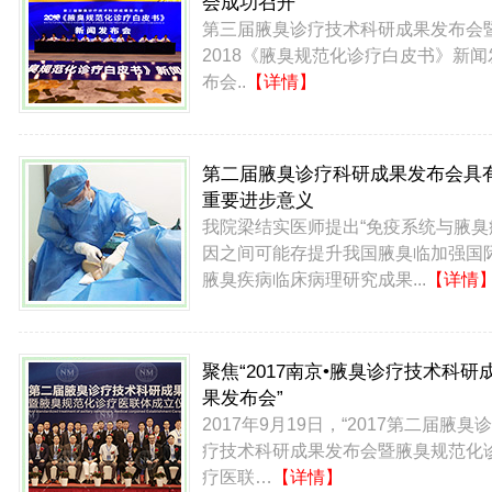
会成功召开
第三届腋臭诊疗技术科研成果发布会
2018《腋臭规范化诊疗白皮书》新闻
布会..
【详情】
第二届腋臭诊疗科研成果发布会具
重要进步意义
我院梁结实医师提出“免疫系统与腋臭
因之间可能存提升我国腋臭临加强国
腋臭疾病临床病理研究成果...
【详情
聚焦“2017南京•腋臭诊疗技术科研
果发布会”
2017年9月19日，“2017第二届腋臭诊
疗技术科研成果发布会暨腋臭规范化
疗医联…
【详情】