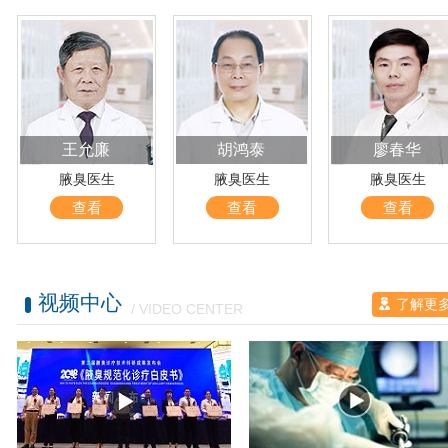
王允廉
胡鸿泰
廖春华
腋臭医生
腋臭医生
腋臭医生
查看
查看
查看
视频中心
了解更
/ VIDEO CENTER