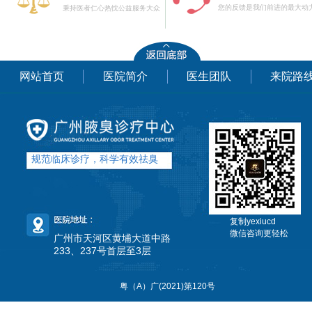
您的反馈是我们前进的最大动
秉持医者仁心热忱公益服务大众
网站首页
医院简介
医生团队
来院路
规范临床诊疗，科学有效祛臭
复制yexiucd
微信咨询更轻松
广州市天河区黄埔大道中路
233、237号首层至3层
粤（A）广(2021)第120号