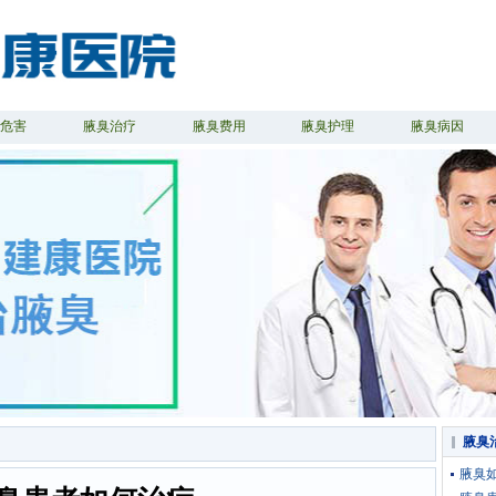
臭危害
腋臭治疗
腋臭费用
腋臭护理
腋臭病因
腋臭
腋臭