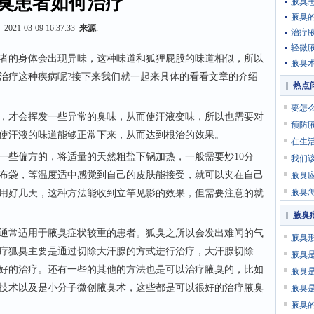
臭患者如何治疗
腋臭
腋臭
2021-03-09 16:37:33
来源
:
治疗
轻微
的身体会出现异味，这种味道和狐狸屁股的味道相似，所以
腋臭
治疗这种疾病呢?接下来我们就一起来具体的看看文章的介绍
热点
要怎
才会挥发一些异常的臭味，从而使汗液变味，所以也需要对
预防
使汗液的味道能够正常下来，从而达到根治的效果。
在生
些偏方的，将适量的天然粗盐下锅加热，一般需要炒10分
我们
布袋，等温度适中感觉到自己的皮肤能接受，就可以夹在自己
腋臭
腋臭
用好几天，这种方法能收到立竿见影的效果，但需要注意的就
腋臭
常适用于腋臭症状较重的患者。狐臭之所以会发出难闻的气
腋臭
疗狐臭主要是通过切除大汗腺的方式进行治疗，大汗腺切除
腋臭
好的治疗。还有一些的其他的方法也是可以治疗腋臭的，比如
腋臭
技术以及是小分子微创腋臭术，这些都是可以很好的治疗腋臭
腋臭
腋臭