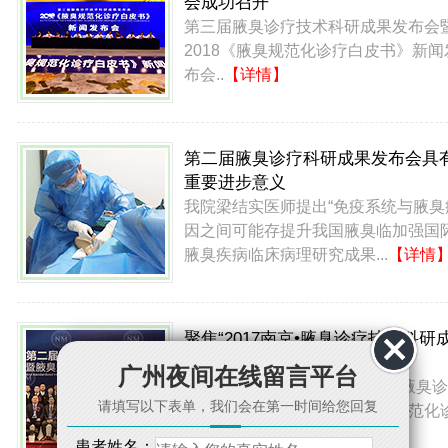
会成功召开
第三届腋臭诊疗技术科研成果发布会
2018《腋臭规范化诊疗白皮书》新闻
布会..
【详情】
第二届腋臭诊疗科研成果发布会具
重要进步意义
我院梁结实医师提出“免疫系统与腋臭
因之间可能存提升我国腋臭临加强国
腋臭疾病临床病理研究成果...
【详情
聚焦“2017南京•腋臭诊疗技术科研
果发布会”
广州夜间在线留言平台
2017年9月19日，“2017第二届腋臭诊
请填写以下表单，我们会在第一时间给您回复
疗技术科研成果发布会暨腋臭规范化
疗医联…
【详情】
患者姓名：