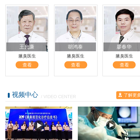
王允廉
胡鸿泰
廖春华
腋臭医生
腋臭医生
腋臭医生
查看
查看
查看
视频中心
了解更
/ VIDEO CENTER