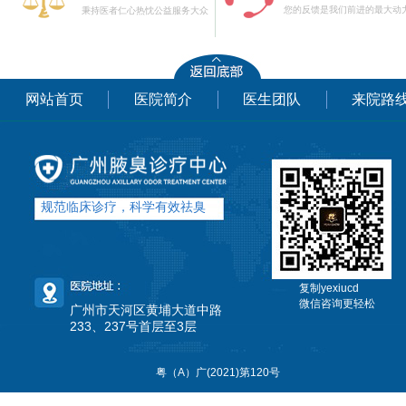
您的反馈是我们前进的最大动
秉持医者仁心热忱公益服务大众
网站首页
医院简介
医生团队
来院路
规范临床诊疗，科学有效祛臭
复制yexiucd
微信咨询更轻松
广州市天河区黄埔大道中路
233、237号首层至3层
粤（A）广(2021)第120号