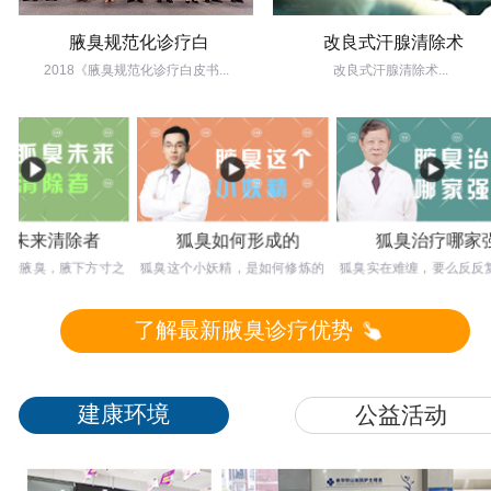
腋臭规范化诊疗白
改良式汗腺清除术
2018《腋臭规范化诊疗白皮书...
改良式汗腺清除术...
来清除者
狐臭如何形成的
狐臭治疗哪家强
腋臭，腋下方寸之
狐臭这个小妖精，是如何修炼的
狐臭实在难缠，要么反反复复
干戈。想要达到根
呢？塘边洗手鱼也死，路过青山
不好，要么留下难看疤痕，不
的患者
树也枯，可见
不治，那么应
了解最新腋臭诊疗优势
建康环境
公益活动