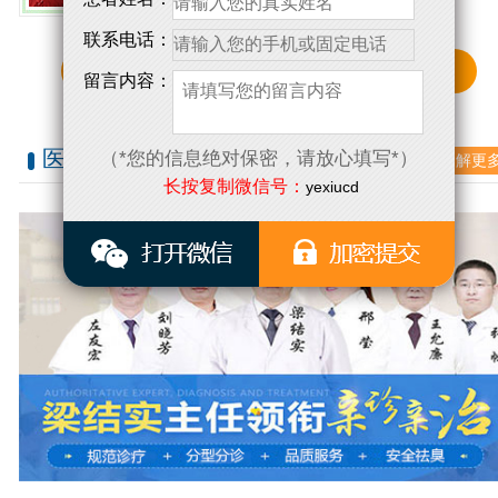
联系电话：
点击了解更多详情
留言内容：
医师团队
（*您的信息绝对保密，请放心填写*）
了解更
/ PHYSICIAN TEAM
长按复制微信号：
yexiucd