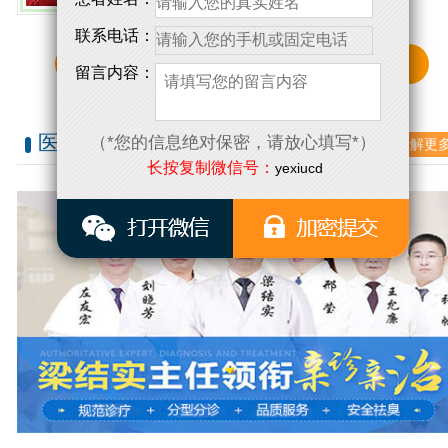
联系电话：
点击了解更多详情
留言内容：
医师团队
（*您的信息绝对保密，请放心填写*）
了解更
/ PHYSICIAN TEAM
长按复制微信号：
yexiucd