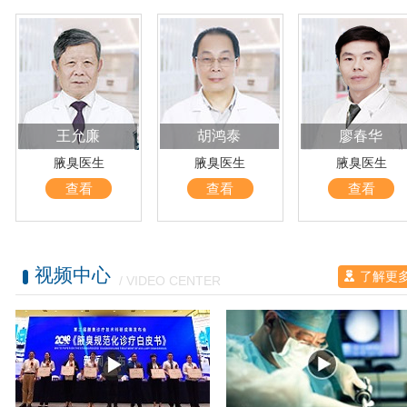
王允廉
胡鸿泰
廖春华
腋臭医生
腋臭医生
腋臭医生
查看
查看
查看
视频中心
了解更
/ VIDEO CENTER