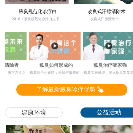
腋臭规范化诊疗白
改良式汗腺清除术
2018《腋臭规范化诊疗白皮书...
改良式汗腺清除术...
清除者
狐臭如何形成的
狐臭治疗哪家强
腋下方寸之
狐臭这个小妖精，是如何修炼的
狐臭实在难缠，要么反反复复总
狐
想要达到根
呢？塘边洗手鱼也死，路过青山
不好，要么留下难看疤痕，不如
疾
树也枯，可见
不治，那么应
了解最新腋臭诊疗优势
公益活动
建康环境