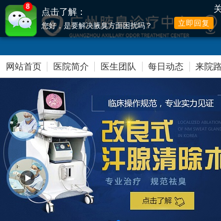
8
点击了解：
立即回复
您好，是要解决腋臭方面困扰吗？
提前网络预约，可享高达500元爱心减免
网站首页
医院简介
医生团队
每日动态
来院