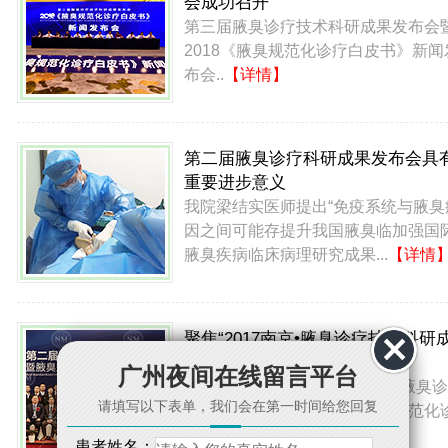
会成功召开
第三届腋臭诊疗技术科研成果发布会
2018《腋臭规范化诊疗白皮书》新闻
布会..
【详情】
第二届腋臭诊疗科研成果发布会具
重要进步意义
我院梁结实医师提出“免疫系统与腋臭
因之间可能存提升我国腋臭临加强国
腋臭疾病临床病理研究成果...
【详情
聚焦“2017南京•腋臭诊疗技术科研
果发布会”
广州夜间在线留言平台
2017年9月19日，“2017第二届腋臭诊
请填写以下表单，我们会在第一时间给您回复
疗技术科研成果发布会暨腋臭规范化
疗医联…
【详情】
患者姓名：