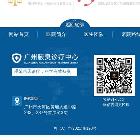
您的反馈是我们前进的最大动
秉持医者仁心热忱公益服务大众
网站首页
医院简介
医生团队
来院路
规范临床诊疗，科学有效祛臭
复制yexiucd
微信咨询更轻松
广州市天河区黄埔大道中路
233、237号首层至3层
粤（A）广(2021)第120号