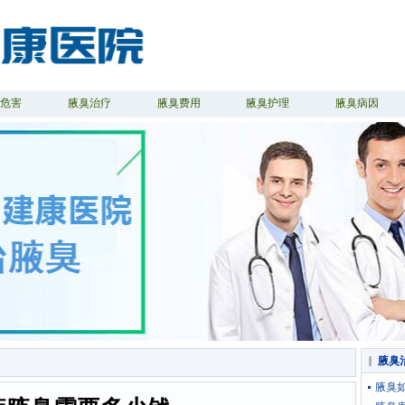
臭危害
腋臭治疗
腋臭费用
腋臭护理
腋臭病因
腋臭
腋臭