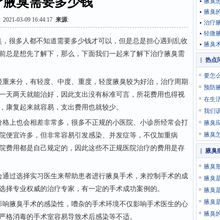
疗腋臭需要多少钱
腋臭
腋臭
2021-03-09 16:44:17
来源
:
治疗
轻微
，很多人都不知道需要多少钱才可以，但是总是担心遇到乱收
腋臭
前总是想先了解下，那么，下面我们一起来了解下治疗腋臭需
热点
要怎
重来分，有轻度、中度、重度，轻度腋臭较为好治，治疗周期
预防
一天两天就能治好，因此支出没有标准可言，所花费用也得视
在生
，康复起来就容易，支出费用也就较少。
我们
格上也会相差非常多，很多不正规的小医院、小诊所经常会打
腋臭
腋臭
院便宜许多，但非常容易引发感染、并发症等，不仅加重病
院费用都是自己规定的，因此这些不正规医院治疗的费用是存
腋臭
腋臭
通过选择实习医生来帮助患者进行腋臭手术，来控制手术的成
腋臭
选择专业权威的治疗专家，有一定的手术成功案例的。
腋臭
腋臭
响腋臭手术的感染性，嘈杂的手术环境不仅影响手术医生的心
腋臭
严格消毒的手术室容易导致术后感染等不适。